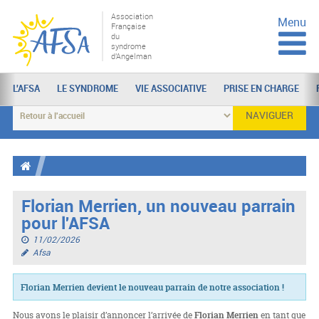
Association
Menu
Française
du
syndrome
d'Angelman
L'AFSA
LE SYNDROME
VIE ASSOCIATIVE
PRISE EN CHARGE
NAVIGUER
Florian Merrien, un nouveau parrain
pour l'AFSA
11/02/2026
Afsa
Florian Merrien devient le nouveau parrain de notre association !
Nous avons le plaisir d’annoncer l’arrivée de
Florian Merrien
en tant que