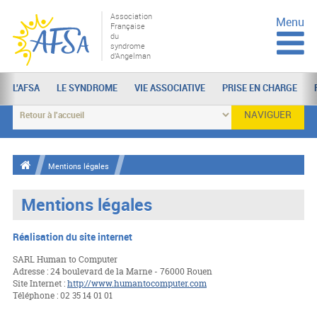
Association
Menu
Française
du
syndrome
d'Angelman
L'AFSA
LE SYNDROME
VIE ASSOCIATIVE
PRISE EN CHARGE
NAVIGUER
Mentions légales
Mentions légales
Réalisation du site internet
SARL Human to Computer
Adresse : 24 boulevard de la Marne - 76000 Rouen
Site Internet :
http://www.humantocomputer.com
Téléphone : 02 35 14 01 01