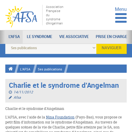
Association
Menu
Française
du
syndrome
d'Angelman
L'AFSA
LE SYNDROME
VIE ASSOCIATIVE
PRISE EN CHARGE
NAVIGUER
L'AFSA
Ses publications
Charlie et le syndrome d'Angelman
14/11/2012
Afsa
Charlie et le syndrome d'Angelman
L'AFSA, avec l'aide de la
Nina Foundation
(Pays-Bas), vous propose ce
petit film d'information sur le syndrome d'Angelman. Au travers de
quelques scènes de la vie de Charlie, petite fille atteinte par le SA, son