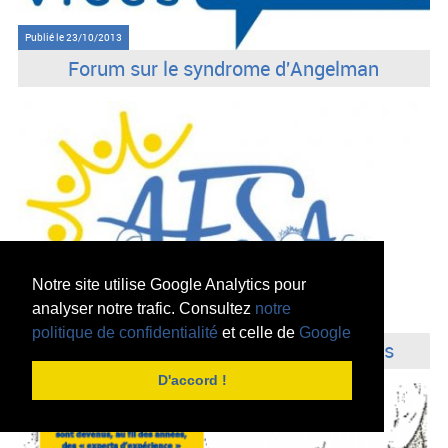
Publié le
23/10/2013
Forum sur le syndrome d'Angelman
Notre site utilise Google Analytics pour
analyser notre trafic. Consultez
notre
Publié le
08/08/2013
politique de confidentialité
et celle de
Google
Angelman et épilepsie : les traitements
D'accord !