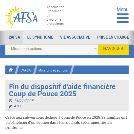
Association
Menu
Française
du
syndrome
d'Angelman
L'AFSA
LE SYNDROME
VIE ASSOCIATIVE
PRISE EN CHARGE
NAVIGUER
L'AFSA
Missions et actions
Fin du dispositif d'aide financière
Coup de Pouce 2025
14/11/2025
Afsa
Grâce aux subventions dédiées à Coup de Pouce en 2025,
32 familles ont
pu bénéficier d'un soutien dans leurs achats spécifiques liés au
syndrome.