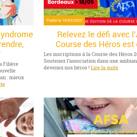
Publié le
19/03/2025
 syndrome
Relevez le défi avec l
endre,
Course des Héros est d
r
Les inscriptions à la Course des Héros 
Soutenez l’association dans une ambianc
a Filière
devenez nos héros !
Lire la suite
ouvelle
an : mieux
ite