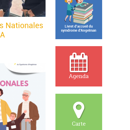
es Nationales
Livret d'accueil du
symdrome d'Angelman
SA
Agenda
Carte