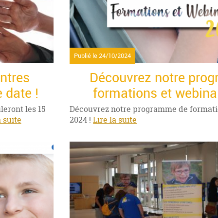
Publié le
24/10/2024
ntres
Découvrez notre pro
 date !
formations et webina
eront les 15
Découvrez notre programme de formati
a suite
2024 !
Lire la suite