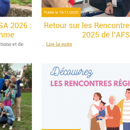
Publié le
19/11/2025
SA 2026 :
Retour sur les Rencontr
amme
2025 de l’AF
ions et de
...
Lire la suite