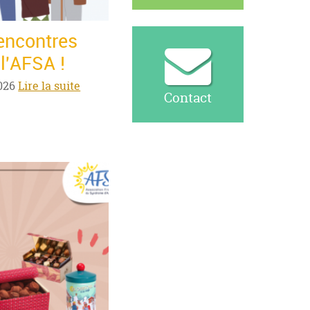
encontres
l'AFSA !
026
Lire la suite
Contact