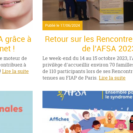
Publié le
17/06/2024
A grâce à
Retour sur les Rencontr
net !
de l'AFSA 2023
 le moteur de
Le week-end du 14 au 15 octobre 2023, l
contribuez à
privilège d'accueillir environ 70 famill
!
Lire la suite
de 110 participants lors de ses Rencont
tenues au FIAP de Paris.
Lire la suite