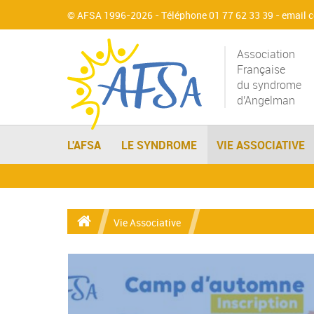
© AFSA 1996-2026 - Téléphone 01 77 62 33 39 -
email 
Association
Française
du syndrome
d'Angelman
L'AFSA
LE SYNDROME
VIE ASSOCIATIVE
Vie Associative