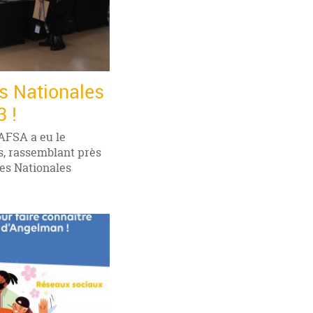
es Nationales
 !
'AFSA a eu le
es, rassemblant près
res Nationales