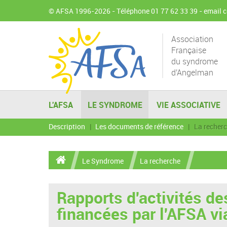
© AFSA 1996-2026 - Téléphone 01 77 62 33 39 -
email 
Association
Française
du syndrome
d'Angelman
L'AFSA
LE SYNDROME
VIE ASSOCIATIVE
Description
Les documents de référence
La recher
Le Syndrome
La recherche
Rapports d'activités d
financées par l'AFSA vi