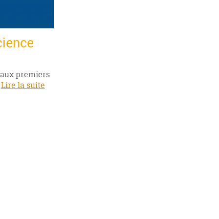
cience
e aux premiers
e
Lire la suite