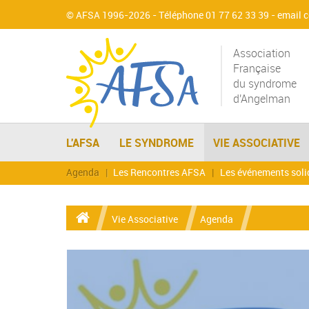
© AFSA 1996-2026 - Téléphone 01 77 62 33 39 -
email 
Association
Française
du syndrome
d'Angelman
L'AFSA
LE SYNDROME
VIE ASSOCIATIVE
Agenda
Les Rencontres AFSA
Les événements soli
Vie Associative
Agenda