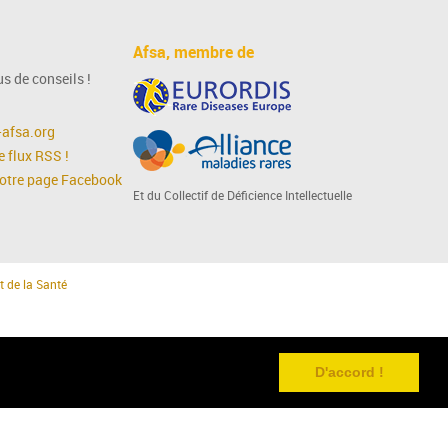
Afsa, membre de
s de conseils !
afsa.org
 flux RSS !
notre page Facebook
Et du Collectif de Déficience Intellectuelle
t de la Santé
D'accord !