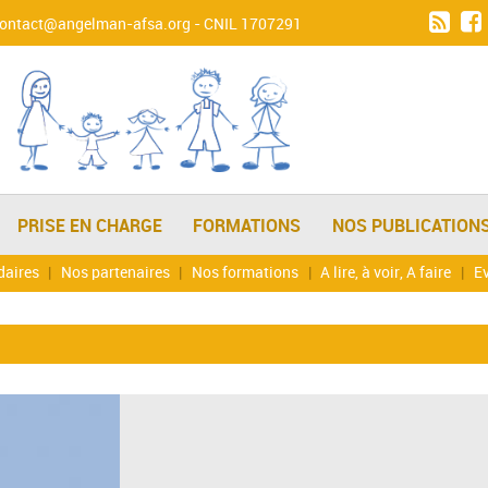
contact@angelman-afsa.org
- CNIL 1707291
PRISE EN CHARGE
FORMATIONS
NOS PUBLICATION
daires
Nos partenaires
Nos formations
A lire, à voir, A faire
Ev