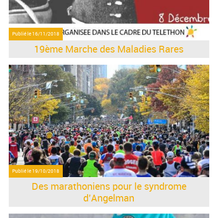
Publié le
16/11/2018
19ème Marche des Maladies Rares
Publié le
19/10/2018
Des marathoniens pour le syndrome
d’Angelman