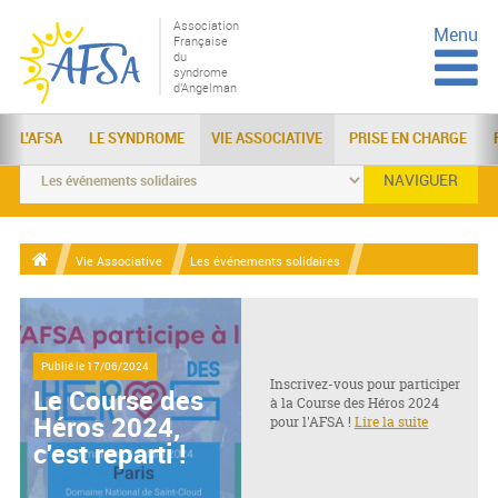
Association
Menu
Française
du
syndrome
d'Angelman
L'AFSA
LE SYNDROME
VIE ASSOCIATIVE
PRISE EN CHARGE
NAVIGUER
Vie Associative
Les événements solidaires
Publié le
17/06/2024
Inscrivez-vous pour participer
Le Course des
à la Course des Héros 2024
Héros 2024,
pour l'AFSA !
Lire la suite
c'est reparti !