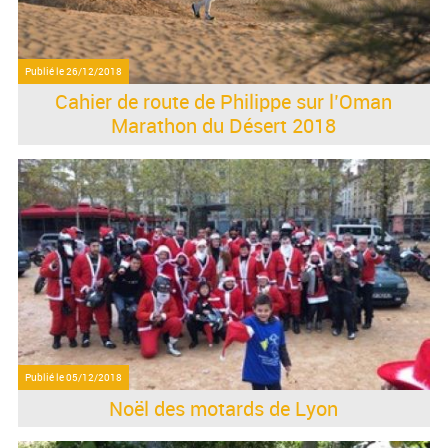
Publié le
26/12/2018
Cahier de route de Philippe sur l’Oman
Marathon du Désert 2018
Publié le
05/12/2018
Noël des motards de Lyon