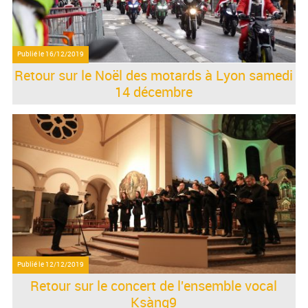
Publié le
16/12/2019
Retour sur le Noël des motards à Lyon samedi
14 décembre
Publié le
12/12/2019
Retour sur le concert de l'ensemble vocal
Ksàng9