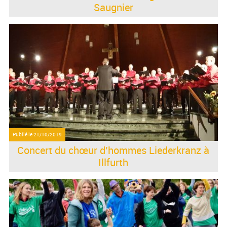
Saugnier
Publié le
21/10/2019
Concert du chœur d’hommes Liederkranz à
Illfurth