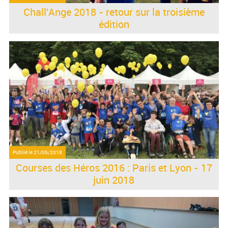
Chall'Ange 2018 - retour sur la troisième
édition
Publié le
21/06/2018
Courses des Héros 2016 : Paris et Lyon - 17
juin 2018