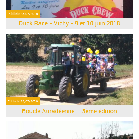
Publié le
25/07/2018
Duck Race - Vichy - 9 et 10 juin 2018
Publié le
23/07/2018
Boucle Auradéenne – 3ème édition