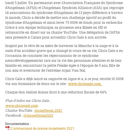
lundi 5 juillet. En partenariat avec l’Association Française du Syndrome
d’Angelman (AFSA) et l’Angelman Syndrom Alliance (ASA) qui regroupe
14 associations du syndrome d’Angelman de 13 pays différents à travers
le monde, Chris a décidé de mettre son challenge sportif au profit du
syndrome d’Angelman et ainsi lever 75 000€ de fonds pour la recherche.
Grâce à son équipe technique, sa prouesse sera filmée en HD et
retranscrite en direct sur sa chaine YouTube. Une délégation de l’AFSA
sera présente à Calais pour accueillir Chris Gale à son arrivée.
Inspiré par le rêve de sa mère de traverser la Manche à la nage et à la
suite d’un accident grave qui a changé le cours de sa vie, Chris Gale a eu
l’occasion de constater les répercussions de ce syndrome
neurodéveloppemental rare sur la vie des personnes atteintes et de leur
famille en rencontrant la petite Femke âgée à l’époque de 5 ans, fille de
son ami et aventurier de l’extrême Arjan Van Hal.
Chris Gale a déjà lancé sa cagnotte en ligne et a, à ce jour, récolté 10 000€
via son formulaire de dons sur le site :
www.chrisgale.com.
Chaque don réalisé donne droit à une réduction fiscale de 66%.
Plus d'infos sur Chris Gale...
www.chrisgale.com
.
Chaîne YouTube :
AngelSwim 2021
Facebook :
@AngelSwim2021
Documentation :
Communiqué de presse Angelswim 2021