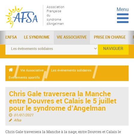
Association
Menu
Française
du
syndrome
d'Angelman
L'AFSA
LE SYNDROME
VIE ASSOCIATIVE
PRISE EN CHARGE
NAVIGUER
Vie Associative
Les événements solidaires
Evénements sportifs
Chris Gale traversera la Manche
entre Douvres et Calais le 5 juillet
pour le syndrome d’Angelman
01/07/2021
Afsa
Chris Gale traversera la Manche à la nage, entre Douvres et Calais le