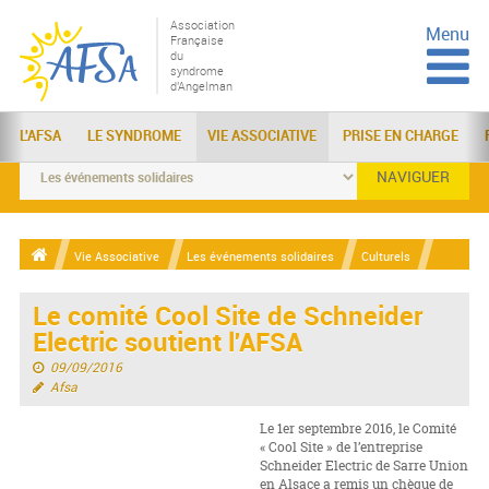
Association
Menu
Française
du
syndrome
d'Angelman
L'AFSA
LE SYNDROME
VIE ASSOCIATIVE
PRISE EN CHARGE
NAVIGUER
Vie Associative
Les événements solidaires
Culturels
Le comité Cool Site de Schneider
Electric soutient l'AFSA
09/09/2016
Afsa
Le 1er septembre 2016, le Comité
« Cool Site » de l’entreprise
Schneider Electric de Sarre Union
en Alsace a remis un chèque de