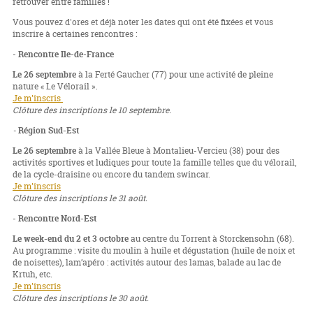
retrouver entre familles !
Vous pouvez d'ores et déjà noter les dates qui ont été fixées et vous
inscrire à certaines rencontres :
-
Rencontre Ile-de-France
Le 26 septembre
à la Ferté Gaucher (77) pour une activité de pleine
nature « Le Vélorail ».
Je m'inscris
Clôture des inscriptions le 10 septembre.
-
Région Sud-Est
Le 26 septembre
à la Vallée Bleue à Montalieu-Vercieu (38) pour des
activités sportives et ludiques pour toute la famille telles que du vélorail,
de la cycle-draisine ou encore du tandem swincar.
Je m'inscris
Clôture des inscriptions le 31 août.
-
Rencontre Nord-Est
Le week-end du 2 et 3 octobre
au centre du Torrent à Storckensohn (68).
Au programme : visite du moulin à huile et dégustation (huile de noix et
de noisettes), lam’apéro : activités autour des lamas, balade au lac de
Krtuh, etc.
Je m'inscris
Clôture des inscriptions le 30 août.