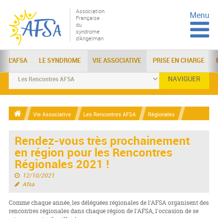
Association
Menu
Française
du
syndrome
d'Angelman
L'AFSA
LE SYNDROME
VIE ASSOCIATIVE
PRISE EN CHARGE
NAVIGUER
Vie Associative
Les Rencontres AFSA
Régionales
Rendez-vous très prochainement
en région pour les Rencontres
Régionales 2021 !
12/10/2021
Afsa
Comme chaque année, les déléguées régionales de l'AFSA organisent des
rencontres régionales dans chaque région de l'AFSA, l'occasion de se