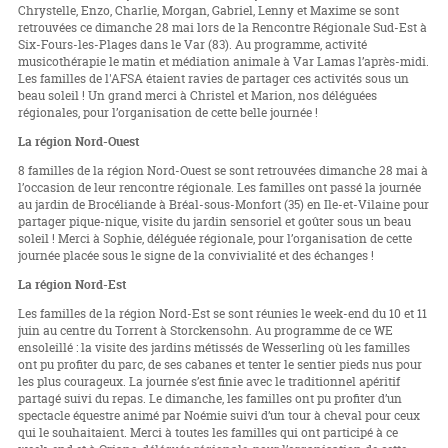
Chrystelle, Enzo, Charlie, Morgan, Gabriel, Lenny et Maxime se sont
retrouvées ce dimanche 28 mai lors de la Rencontre Régionale Sud-Est à
Six-Fours-les-Plages dans le Var (83). Au programme, activité
musicothérapie le matin et médiation animale à Var Lamas l’après-midi.
Les familles de l'AFSA étaient ravies de partager ces activités sous un
beau soleil ! Un grand merci à Christel et Marion, nos déléguées
régionales, pour l’organisation de cette belle journée !
La région Nord-Ouest
8 familles de la région Nord-Ouest se sont retrouvées dimanche 28 mai à
l’occasion de leur rencontre régionale. Les familles ont passé la journée
au jardin de Brocéliande à Bréal-sous-Monfort (35) en Ile-et-Vilaine pour
partager pique-nique, visite du jardin sensoriel et goûter sous un beau
soleil ! Merci à Sophie, déléguée régionale, pour l’organisation de cette
journée placée sous le signe de la convivialité et des échanges !
La région Nord-Est
Les familles de la région Nord-Est se sont réunies le week-end du 10 et 11
juin au centre du Torrent à Storckensohn. Au programme de ce WE
ensoleillé : la visite des jardins métissés de Wesserling où les familles
ont pu profiter du parc, de ses cabanes et tenter le sentier pieds nus pour
les plus courageux. La journée s’est finie avec le traditionnel apéritif
partagé suivi du repas. Le dimanche, les familles ont pu profiter d’un
spectacle équestre animé par Noémie suivi d’un tour à cheval pour ceux
qui le souhaitaient. Merci à toutes les familles qui ont participé à ce