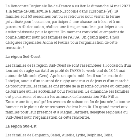
La Rencontre Régionale Île-de-France a eu lieu le dimanche 14 mai 2023
à la ferme de Guillerville à Saint-Escobille dans l’Essonne (91). 19
familles soit 63 personnes ont pu se retrouver pour visiter la ferme
privatisée pour l'occasion, participer à une chasse au trésor et à un
parcours d’orientation, réaliser une fresque murale et participer à un
atelier pâtisserie pour le gouter. Un moment convivial et empreint de
bonne humeur pour nos familles de l'AFSA. Un grand merci à nos
déléguées régionales Aïcha et Fouzia pour l’organisation de cette
rencontre !
La région Sud-Ouest
Les familles de la région Sud-Ouest se sont rassemblées à l’occasion d’un
tournoi de rugby caritatif au profit de l’AFSA le week-end du 13-14 mai
autour de Mirande (Gers). Après un après-midi festif sur le terrain de
Labéjan, autour d’un tournoi de rugby amateur et de jeux et d’un marché
de producteurs, les familles ont profité de la piscine couverte du camping
de Mirande qui les accueillait pour l’occasion. Le dimanche, les familles
ont pu caresser et nourrir les animaux de l’association Pila Pillus.
Encore une fois, malgré les averses de saison en fin de journée, la bonne
humeur et le plaisir de se retrouver étaient bien là. Un grand merci aux
familles pour leur présence et à Magali Barthère, déléguée régionale du
Sud-Ouest pour l'organisation de cette rencontre.
La région Sud-Est
Les familles de Benjamin, Sahel, Aurélie, Lydie, Delphine, Célia,