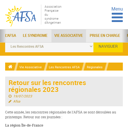
Association
Menu
Française
du
syndrome
d'Angelman
L'AFSA
LE SYNDROME
VIE ASSOCIATIVE
PRISE EN CHARGE
NAVIGUER
Vie Associative
Les Rencontres AFSA
Régionales
Retour sur les rencontres
régionales 2023
19/07/2023
Afsa
Cette année, les rencontres régionales de l'AFSA se sont déroulées au
printemps. Retour sur ces journées :
La région Île-de-France