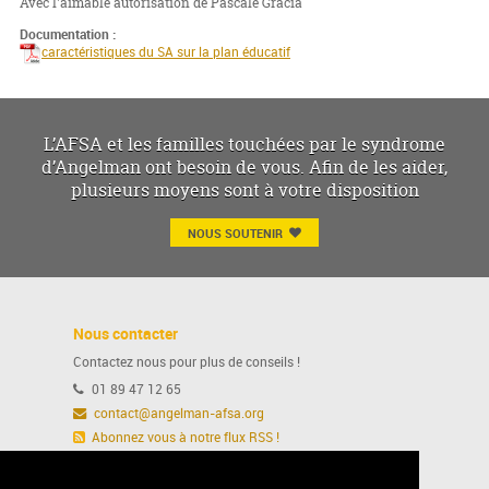
Avec l'aimable autorisation de Pascale Gracia
Documentation :
caractéristiques du SA sur la plan éducatif
L’AFSA et les familles touchées par le syndrome
d’Angelman ont besoin de vous. Afin de les aider,
plusieurs moyens sont à votre disposition
NOUS SOUTENIR
Nous contacter
Contactez nous pour plus de conseils !
01 89 47 12 65
contact@angelman-afsa.org
Abonnez vous à notre flux RSS !
Ou suivez nous sur notre page Facebook