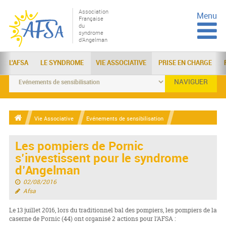
Association
Menu
Française
du
syndrome
d'Angelman
L'AFSA
LE SYNDROME
VIE ASSOCIATIVE
PRISE EN CHARGE
NAVIGUER
Vie Associative
Evénements de sensibilisation
Les pompiers de Pornic
s’investissent pour le syndrome
d’Angelman
02/08/2016
Afsa
Le 13 juillet 2016, lors du traditionnel bal des pompiers, les pompiers de la
caserne de Pornic (44) ont organisé 2 actions pour l’AFSA :