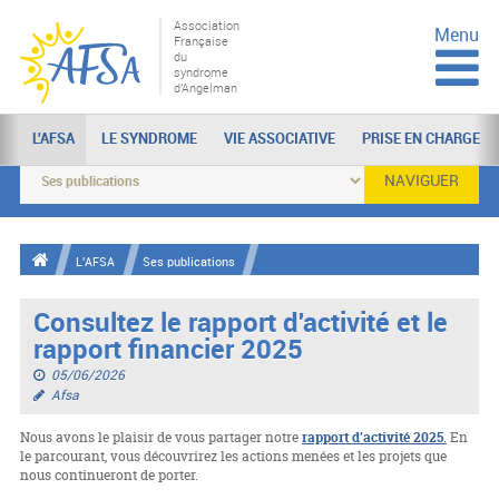
Association
Menu
Française
du
syndrome
d'Angelman
L'AFSA
LE SYNDROME
VIE ASSOCIATIVE
PRISE EN CHARGE
NAVIGUER
L'AFSA
Ses publications
Consultez le rapport d'activité et le
rapport financier 2025
05/06/2026
Afsa
Nous avons le plaisir de vous partager notre
rapport d’activité 2025
.
En
le parcourant, vous découvrirez les actions menées et les projets que
nous continueront de porter.