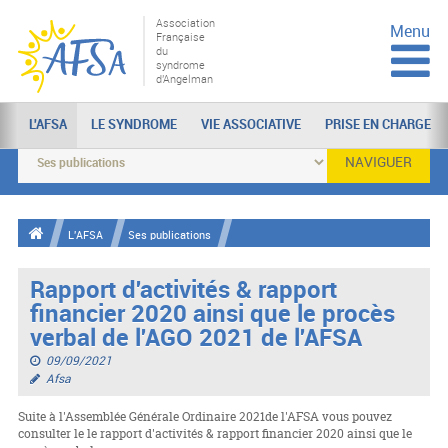
Association
Menu
Française
du
syndrome
d'Angelman
L'AFSA
LE SYNDROME
VIE ASSOCIATIVE
PRISE EN CHARGE
NAVIGUER
L'AFSA
Ses publications
Rapport d'activités & rapport
financier 2020 ainsi que le procès
verbal de l'AGO 2021 de l'AFSA
09/09/2021
Afsa
Suite à l'Assemblée Générale Ordinaire 2021de l'AFSA vous pouvez
consulter le le rapport d'activités & rapport financier 2020 ainsi que le