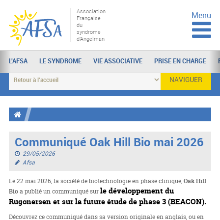
Association
Menu
Française
du
syndrome
d'Angelman
L'AFSA
LE SYNDROME
VIE ASSOCIATIVE
PRISE EN CHARGE
NAVIGUER
Communiqué Oak Hill Bio mai 2026
29/05/2026
Afsa
Le 22 mai 2026, la société de biotechnologie en phase clinique,
Oak Hill
le développement du
Bio
a publié un communiqué sur
Rugonersen et sur la future étude de phase 3 (BEACON).
Découvrez ce communiqué dans sa version originale en anglais, ou en