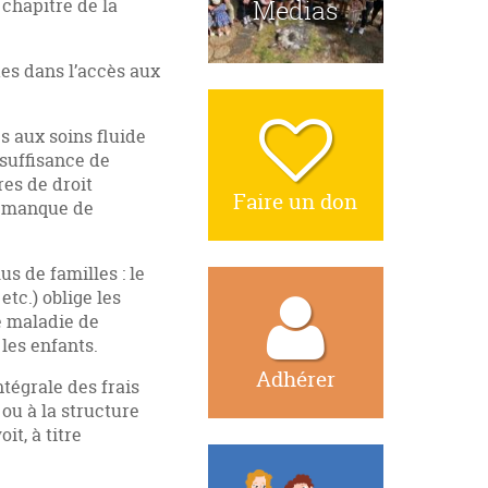
 chapitre de la
Medias
ues dans l’accès aux
s aux soins fluide
nsuffisance de
es de droit
Faire un don
, manque de
s de familles : le
c.) oblige les
ce maladie de
les enfants.
Adhérer
tégrale des frais
ou à la structure
t, à titre