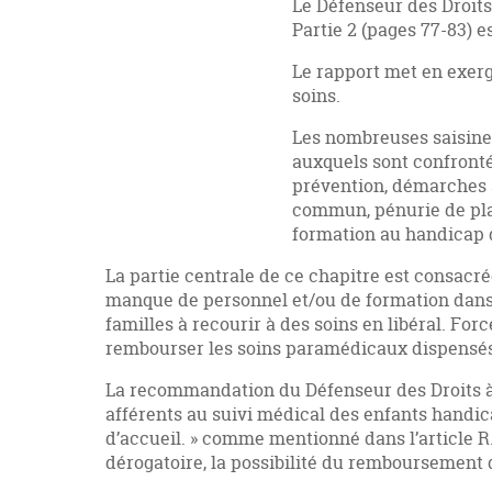
Le Défenseur des Droits 
Partie 2 (pages 77-83) 
Le rapport met en exerg
soins.
Les nombreuses saisines
auxquels sont confrontés
prévention, démarches a
commun, pénurie de pla
formation au handicap d
La partie centrale de ce chapitre est consacrée
manque de personnel et/ou de formation dans 
familles à recourir à des soins en libéral. For
rembourser les soins paramédicaux dispensés 
La recommandation du Défenseur des Droits à la
afférents au suivi médical des enfants handicap
d’accueil. » comme mentionné dans l’article R.31
dérogatoire, la possibilité du remboursement