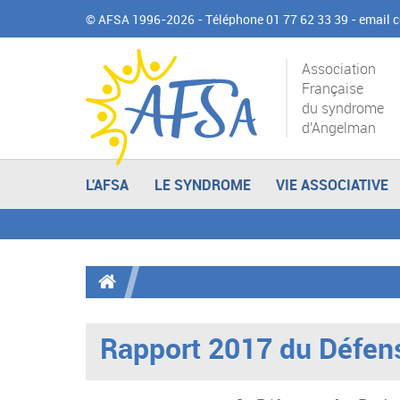
© AFSA 1996-2026 - Téléphone 01 77 62 33 39 -
email 
Association
Française
du syndrome
d'Angelman
L'AFSA
LE SYNDROME
VIE ASSOCIATIVE
Rapport 2017 du Défens