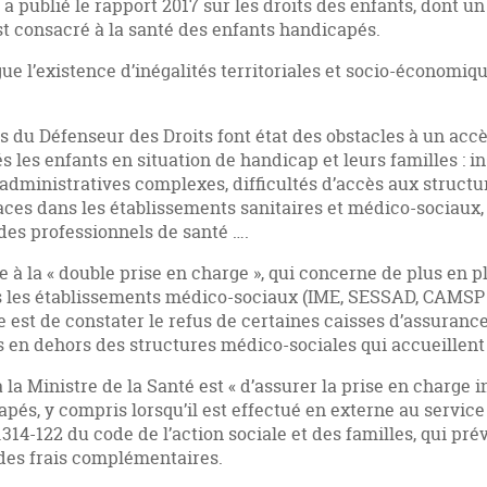
a publié le rapport 2017 sur les droits des enfants, dont un
est consacré à la santé des enfants handicapés.
ue l’existence d’inégalités territoriales et socio-économiq
 du Défenseur des Droits font état des obstacles à un accè
 les enfants en situation de handicap et leurs familles : i
dministratives complexes, difficultés d’accès aux structur
ces dans les établissements sanitaires et médico-sociaux
es professionnels de santé ….
 à la « double prise en charge », qui concerne de plus en plu
les établissements médico-sociaux (IME, SESSAD, CAMSP et
ce est de constater le refus de certaines caisses d’assuran
en dehors des structures médico-sociales qui accueillent 
 Ministre de la Santé est « d’assurer la prise en charge in
és, y compris lorsqu’il est effectué en externe au service 
4-122 du code de l’action sociale et des familles, qui prévoi
 des frais complémentaires.