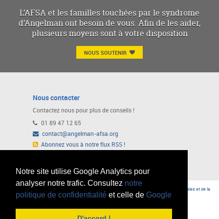
L’AFSA et les familles touchées par le syndrome
d’Angelman ont besoin de vous. Afin de les aider,
plusieurs moyens sont à votre disposition
NOUS SOUTENIR
Nous contacter
Contactez nous pour plus de conseils !
01 89 47 12 65
contact@angelman-afsa.org
Abonnez vous à notre flux RSS !
Ou suivez nous sur notre page Facebook
Notre site utilise Google Analytics pour
analyser notre trafic. Consultez
notre
© AFSA 2015 -
Mentions légales
|
L'AFSA a reçu l'Agrément du Ministère des Affaires Sociales et de la
politique de confidentialité
et celle de
Google
Santé
D'accord !