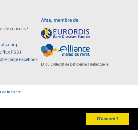
Afsa, membre de
s de conseils !
afsa.org
 flux RSS !
notre page Facebook
Et du Collectif de Déficience Intellectuelle
t de la Santé
D'accord !