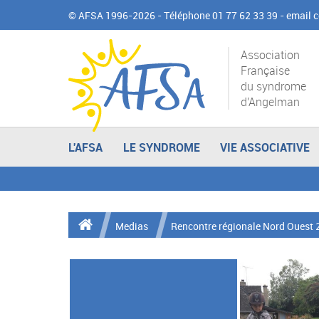
© AFSA 1996-2026 - Téléphone 01 77 62 33 39 -
email 
Association
Française
du syndrome
d'Angelman
L'AFSA
LE SYNDROME
VIE ASSOCIATIVE
Medias
Rencontre régionale Nord Ouest