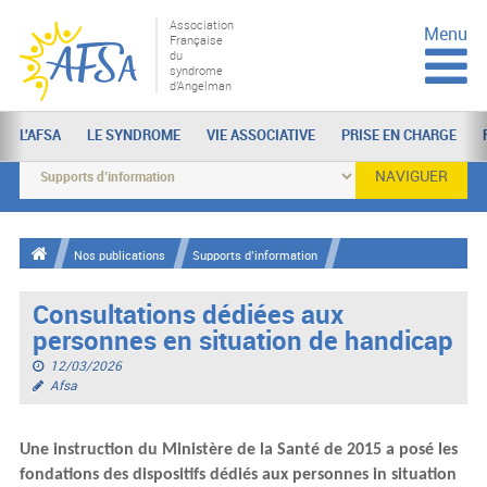
Association
Menu
Française
du
syndrome
d'Angelman
L'AFSA
LE SYNDROME
VIE ASSOCIATIVE
PRISE EN CHARGE
NAVIGUER
Nos publications
Supports d’information
Consultations dédiées aux
personnes en situation de handicap
12/03/2026
Afsa
Une instruction du Ministère de la Santé de 2015 a posé les
fondations des dispositifs dédiés aux personnes in situation