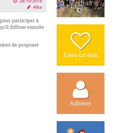
Medias
28/10/2014
Afsa
pour participer à
u’il diffuse ensuite
nvient de proposer
Faire un don
Adhérer