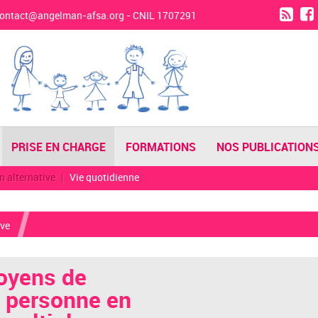
contact@angelman-afsa.org
- CNIL 1707291
PRISE EN CHARGE
FORMATIONS
NOS PUBLICATION
 alternative
Vie quotidienne
ive
oyens de
 personne en