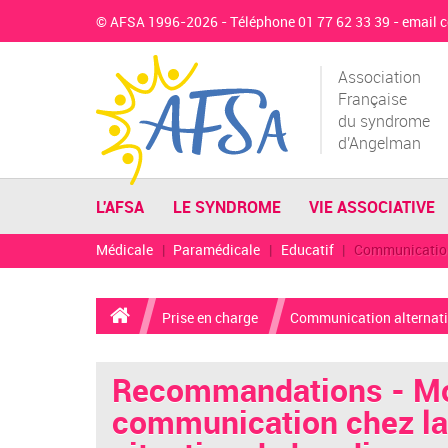
© AFSA 1996-2026 - Téléphone 01 77 62 33 39 -
email 
Association
Française
du syndrome
d'Angelman
L'AFSA
LE SYNDROME
VIE ASSOCIATIVE
Médicale
Paramédicale
Educatif
Communication
Prise en charge
Communication alternat
Recommandations - M
communication chez la