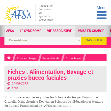
Association
Menu
Française
du
syndrome
d'Angelman
L'AFSA
LE SYNDROME
VIE ASSOCIATIVE
PRISE EN CHARGE
NAVIGUER
Prise en charge
Paramédicale
Orthophonie
Fiches : Alimentation, Bavage et
praxies bucco faciales
07/05/2013
Afsa
Vous trouverez en pièces jointes les fiches réalisées par Dominique
Crunelle, Orthophoniste, Docteur en Sciences de l'Éducation et Membre
du Conseil Paramédical de l'AFSA, concernant :