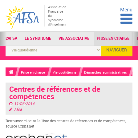
Association
Menu
Française
du
syndrome
d'Angelman
L'AFSA
LE SYNDROME
VIE ASSOCIATIVE
PRISE EN CHARGE
NAVIGUER
Prise en charge
Vie quotidienne
Démarches administratives
Centres de références et de
compétences
11/06/2014
Afsa
Retrouvez ci-joint la liste des centres de références et de compétences,
source Orphanet