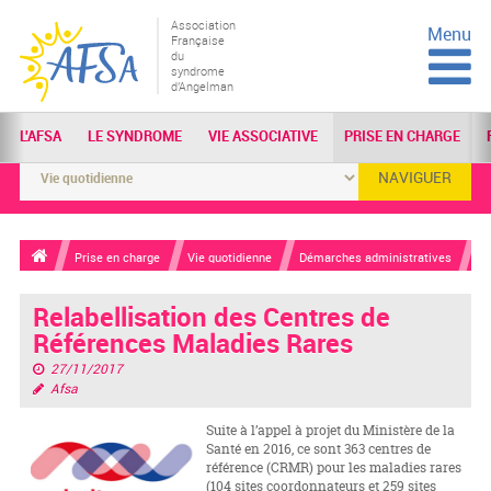
Association
Menu
Française
du
syndrome
d'Angelman
L'AFSA
LE SYNDROME
VIE ASSOCIATIVE
PRISE EN CHARGE
NAVIGUER
Prise en charge
Vie quotidienne
Démarches administratives
Relabellisation des Centres de
Références Maladies Rares
27/11/2017
Afsa
Suite à l’appel à projet du Ministère de la
Santé en 2016, ce sont 363 centres de
référence (CRMR) pour les maladies rares
(104 sites coordonnateurs et 259 sites