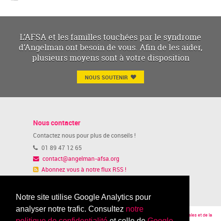
L’AFSA et les familles touchées par le syndrome
d’Angelman ont besoin de vous. Afin de les aider,
plusieurs moyens sont à votre disposition
NOUS SOUTENIR
Nous contacter
Contactez nous pour plus de conseils !
01 89 47 12 65
contact@angelman-afsa.org
Abonnez vous à notre flux RSS !
Ou suivez nous sur notre page Facebook
Notre site utilise Google Analytics pour
analyser notre trafic. Consultez
notre
© AFSA 2015 -
Mentions légales
|
L'AFSA a reçu l'Agrément du Ministère des Affaires Sociales et de la
politique de confidentialité
et celle de
Google
Santé