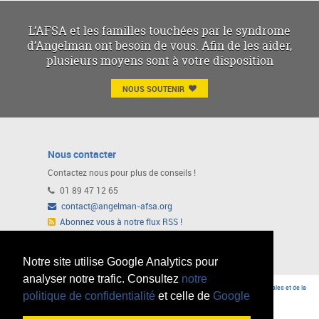
L’AFSA et les familles touchées par le syndrome
d’Angelman ont besoin de vous. Afin de les aider,
plusieurs moyens sont à votre disposition
NOUS SOUTENIR
Nous contacter
Contactez nous pour plus de conseils !
01 89 47 12 65
contact@angelman-afsa.org
Abonnez vous à notre flux RSS !
Ou suivez nous sur notre page Facebook
Notre site utilise Google Analytics pour
analyser notre trafic. Consultez
notre
© AFSA 2015 -
Mentions légales
|
L'AFSA a reçu l'Agrément du Ministère des Affaires Sociales et de la
politique de confidentialité
et celle de
Google
Santé