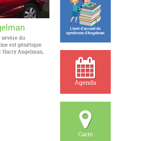
gelman
Livret d'accueil du
symdrome d'Angelman
 sévère du
ine est génétique.
ur Harry Angelman,
Agenda
Carte