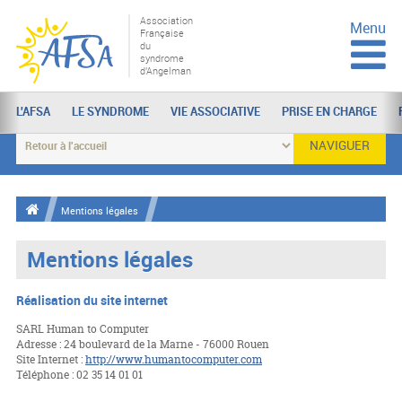
Association
Menu
Française
du
syndrome
d'Angelman
L'AFSA
LE SYNDROME
VIE ASSOCIATIVE
PRISE EN CHARGE
NAVIGUER
Mentions légales
Mentions légales
Réalisation du site internet
SARL Human to Computer
Adresse : 24 boulevard de la Marne - 76000 Rouen
Site Internet :
http://www.humantocomputer.com
Téléphone : 02 35 14 01 01